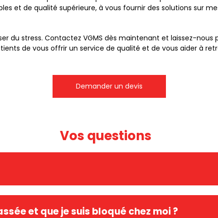
les et de qualité supérieure, à vous fournir des solutions sur
user du stress. Contactez VGMS dès maintenant et laissez-nous 
ts de vous offrir un service de qualité et de vous aider à retrou
Demander un devis
Vos questions
nt de votre serrure, il est recommandé de suivre quelques conseils
ssée et que je suis bloqué chez moi ?
-le sur les parties mobiles de la serrure. Évitez d'utiliser des p