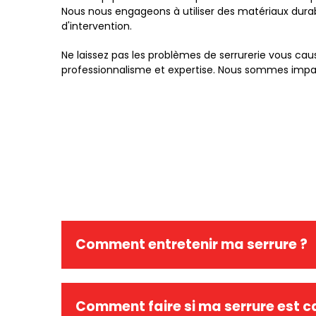
Nous nous engageons à utiliser des matériaux durab
d'intervention.
Ne laissez pas les problèmes de serrurerie vous ca
professionnalisme et expertise. Nous sommes impatien
Comment entretenir ma serrure ?
Pour assurer la durabilité et le bon fonctionneme
Comment faire si ma serrure est ca
spécialement conçu pour les serrures et appliquez