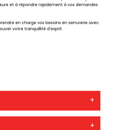
 mesure et à répondre rapidement à vos demandes
prendre en charge vos besoins en serrurerie avec
ver votre tranquillité d'esprit.
 d'entretien. Utilisez un lubrifiant
roduits à base de graphite qui peuvent créer